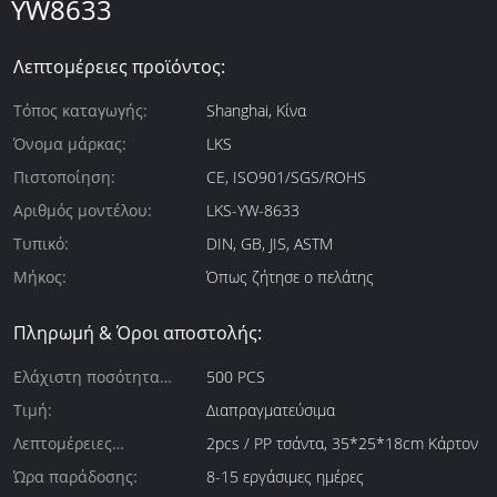
YW8633
Λεπτομέρειες προϊόντος:
Τόπος καταγωγής:
Shanghai, Κίνα
Όνομα μάρκας:
LKS
Πιστοποίηση:
CE, ISO901/SGS/ROHS
Αριθμός μοντέλου:
LKS-YW-8633
Τυπικό:
DIN, GB, JIS, ASTM
Μήκος:
Όπως ζήτησε ο πελάτης
Πληρωμή & Όροι αποστολής:
Ελάχιστη ποσότητα
500 PCS
παραγγελίας:
Τιμή:
Διαπραγματεύσιμα
Λεπτομέρειες
2pcs / PP τσάντα, 35*25*18cm Κάρτον
συσκευασίας:
Ώρα παράδοσης:
8-15 εργάσιμες ημέρες