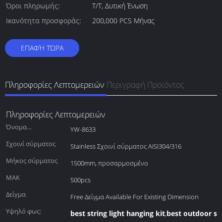
Όροι πληρωμής:
T/T, Δυτική Ένωση
Ικανότητα προσφοράς:
200,000 PCS Μήνας
ΕΠΑΦΉ ΤΏΡΑ
Πληροφορίες Λεπτομερειών
Περιγραφή Προϊόντος
Πληροφορίες Λεπτομερειών
Όνομα
YW-8633
αντικειμένου
Σχοινί σύρματος
Stainless Σχοινί σύρματος AISI304/316
Μήκος σύρματος
1500mm, προσαρμοσμένο
ΜΑΚ
500pcs
Δείγμα
Free Δείγμα Available For Existing Dimension
Υψηλό φως:
best string light hanging kit
best outdoor str
,