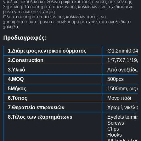
γυάλινα, ακρυλικά και ξύλινα ράφια και τους πίνακες απεικόνισης.
Σημείωση: Τα συστήματα απεικόνισης καλωδίων είναι σχεδιασμένα
μόνο για εσωτερική χρήση.
Όλα τα συστήματα απεικόνισης καλωδίων πρέπει να
χρησιμοποιούνται μόνο σε συνδυασμό με σχοινί από ανοξείδωτο
χάλυβα.
Προδιαγραφές:
1.Διάμετρος κεντρικού σύρματος
∅1.2mm(0.047 
2.Construction
1*7,7X7,1*19,7
3.Υλικό
Από ανοξείδωτ
4.MOQ
500pcs
5Μήκος
1500mm, ως α
6.Τύπος
Μονό πόδι
7.Θεραπεία επιφανειών
Χρωμί, νικέλιο
8.Τέλος των εξαρτημάτωνs
Eyelets termin
Screws
Clips
Hooks
Αll kinds of gri