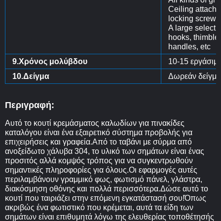
Ceiling attach
locking screws
Α large selectio
hooks, thimble, 
handles, etc
9.Χρόνος μολύβδου
10-15 εργάσιμε
10.Δείγμα
Δωρεάν δείγμα δ
Περιγραφή:
Αυτό το κουτί κρεμάσματος καλωδίων για πινακίδες
καταλόγου είναι ένα εξαιρετικό σύστημα προβολής για
επιχειρήσεις και γραφεία.Από το ταβάνι με σύρμα από
ανοξείδωτο χάλυβα 304, το υλικό των σημάτων είναι ένας
προσιτός αλλά κομψός τρόπος για να συγκεντρωθούν
σημαντικές πληροφορίες για όλους.Οι εφαρμογές αυτές
περιλαμβάνουν γραμμικό φως, φωτισμό πάνελ, γλάστρα,
διακόσμηση οθόνης και πολλά περισσότερα.Δώσε αυτό το
κουτί που ταιριάζει στην επόμενη εγκατάστασή σου!Όπως
ακριβώς ένα φωτιστικό που κρέμεται, αυτά τα είδη των
σημάτων είναι επιθυμητά λόγω της ελευθερίας τοποθέτησής