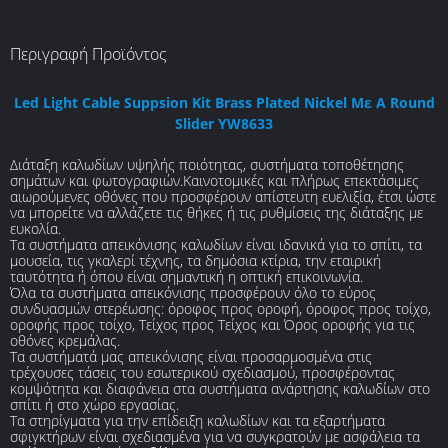
Περιγραφή Προϊόντος
Led Light Cable Suppsion Kit Brass Plated Nickel Με Α Round
Slider YW8633
Διάταξη καλωδίων υψηλής ποιότητας, συστήματα τοποθέτησης
σημάτων και φωτογραφιών.Καινοτομικές και πλήρως επεκτάσιμες
αιωρούμενες οθόνες που προσφέρουν απίστευτη ευελιξία, έτσι ώστε
να μπορείτε να αλλάζετε τις θήκες ή τις ρυθμίσεις της διάταξης με
ευκολία.
Τα συστήματα απεικόνισης καλωδίων είναι ιδανικά για το σπίτι, τα
μουσεία, τις γκαλερί τέχνης, τα δημόσια κτίρια, την εταιρική
ταυτότητα ή όπου είναι σημαντική η οπτική επικοινωνία.
Όλα τα συστήματα απεικόνισης προσφέρουν όλο το εύρος
συνδυασμών στερέωσης: όροφος προς οροφή, όροφος προς τοίχο,
οροφής προς τοίχο, Τείχος προς Τείχος και Όρος οροφής για τις
οθόνες κρεμάλας.
Τα συστήματά μας απεικόνισης είναι προσαρμοσμένα στις
τρέχουσες τάσεις του εσωτερικού σχεδιασμού, προσφέροντας
κομψότητα και διαφάνεια στα συστήματα ανάρτησης καλωδίων στο
σπίτι ή στο χώρο εργασίας.
Τα στηρίγματα για την επίδειξη καλωδίων και τα εξαρτήματα
σφιγκτήρων είναι σχεδιασμένα για να συγκρατούν με ασφάλεια τα