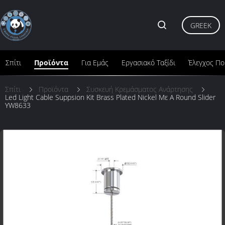
GREEK
Σπίτι
Προϊόντα
Για Εμάς
Εργασιακό Ταξίδι
Έλεγχος Πο
Σπίτι
Προϊόντα
Συσκευή Κρεμάσματος Ανάρτησης
Led Light Cable Suppsion Kit Brass Plated Nickel Με A Round Slider
YW8633