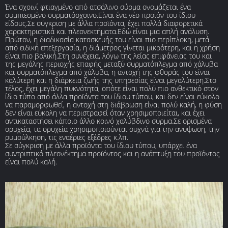
Ένα σχοινί φτιαγμένο από ατσάλινο σύρμα ονομάζεται ένα
συμπιεσμένο συρματόσχοινο.Είναι ένα νέο προϊόν του ίδιου
είδους.Σε σύγκριση με άλλα προϊόντα, έχει πολλά διαφορετικά
χαρακτηριστικά και πλεονεκτήματα.Εδώ είναι μια απλή ανάλυση.
Πρώτον, η διαδικασία κατασκευής του είναι πιο περίπλοκη, μετά
από ειδική επεξεργασία, η διάμετρος γίνεται μικρότερη, και η χρήση
είναι πιο βολική.Στη συνέχεια, λόγω της λείας επιφάνειας του και
της μεγάλης περιοχής επαφής μεταξύ συρματόπλεγμα από χάλυβα
και συρματόπλεγμα από χάλυβα, η αντοχή της φθοράς του είναι
καλύτερη και η διάρκεια ζωής της υπηρεσίας είναι μεγαλύτερη.Στο
τέλος, έχει μεγάλη πυκνότητα, οπότε είναι πολύ πιο ανθεκτικό στον
ίδιο τύπο από άλλα προϊόντα του ίδιου τύπου, και δεν είναι εύκολο
να παραμορφωθεί, η αντοχή στη διάβρωση είναι πολύ καλή, η φύση
δεν είναι εύκολη να περιστραφεί όταν χρησιμοποιείται, και έχει
αντικαταστήσει κάποιο άλλο κοινό χαλύβδινο σύρμα.Σε ορισμένα
ορυχεία, τα ορυχεία χρησιμοποιούνται συχνά για την ανύψωση, την
ρυμούλκηση, τις εναέριες εξέδρες κ.λπ.
Σε σύγκριση με άλλα προϊόντα του ίδιου τύπου, υπάρχει ένα
συντριπτικό πλεονέκτημα προϊόντος και η ανάπτυξη του προϊόντος
είναι πολύ καλή.