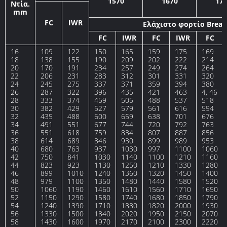
1570
1670
17
Ντία.
mm
FC
IWR
Ελάχιστο φορτίο Break
FC
IWR
FC
IWR
FC
16
109
122
150
165
159
175
169
18
138
155
190
209
202
222
214
20
170
191
234
257
249
274
264
22
206
231
283
312
301
331
320
24
245
275
337
371
359
394
380
26
287
322
396
435
421
463
4, 46
28
333
374
459
505
488
537
518
30
382
429
527
579
561
616
594
32
435
488
600
659
638
701
676
34
491
551
677
744
720
792
763
36
551
618
759
834
807
887
856
38
614
689
846
930
899
989
953
40
680
763
937
1030
997
1100
1060
42
750
841
1030
1140
1100
1210
1160
44
823
923
1130
1250
1210
1330
1280
46
899
1010
1240
1360
1320
1450
1400
48
979
1100
1350
1480
1440
1580
1520
50
1060
1190
1460
1610
1560
1710
1650
52
1150
1290
1580
1740
1680
1850
1790
54
1240
1390
1710
1880
1820
2000
1930
56
1330
1500
1840
2020
1950
2150
2070
58
1430
1600
1970
2170
2100
2300
2220