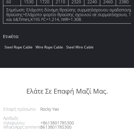
60
1530
1720
2110
2320
2240
2460
2380
Σημείωση: Ελάχιστη δύναμη θραύσης συρματόσχοινου ομαδοποιημ
θραύσης=Ελάχιστο φορτίο θραύσης σχοινιού σε συρματόσχοινο, 1.22
και 6&Times,K19S FC=1.214, IWR=1.308.
Ετικέτα:
Steel Rope Cable
Wire Rope Cable
Steel Wire Cable
Ελάτε Σε Επαφή Μαζί Μας.
Επαφή πρόσωπο:
Rocky Yao
Αριθμός
τηλεφώνου:
+8613801785300
WhatsAppComment:
8613801785300