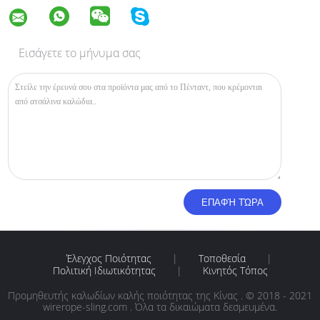
Εισάγετε το μήνυμα σας
Έλεγχος Ποιότητας
|
Τοποθεσία
|
Πολιτική Ιδιωτικότητας
|
Κινητός Τόπος
Προμηθευτής καλωδίων καλής ποιότητας της Κίνας . © 2018 - 2021
wirerope-sling.com . Όλα τα δικαιώματα δεσμευμένα.