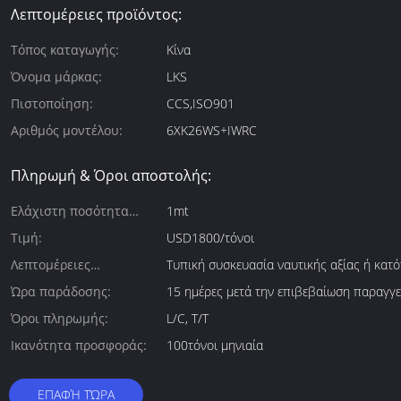
Λεπτομέρειες προϊόντος:
Τόπος καταγωγής:
Κίνα
Όνομα μάρκας:
LKS
Πιστοποίηση:
CCS,ISO901
Αριθμός μοντέλου:
6XK26WS+IWRC
Πληρωμή & Όροι αποστολής:
Ελάχιστη ποσότητα
1mt
παραγγελίας:
Τιμή:
USD1800/τόνοι
Λεπτομέρειες
Τυπική συσκευασία ναυτικής αξίας ή κατό
συσκευασίας:
Ώρα παράδοσης:
15 ημέρες μετά την επιβεβαίωση παραγγε
Όροι πληρωμής:
L/C, T/T
Ικανότητα προσφοράς:
100τόνοι μηνιαία
ΕΠΑΦΉ ΤΏΡΑ