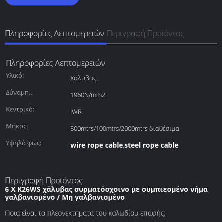
Πληροφορίες Λεπτομερειών
Περιγραφή Προϊόντος
Πληροφορίες Λεπτομερειών
Υλικό:
Χάλυβας
Δύναμη
1960N/mm2
εφελκυσμού:
Κεντρικό:
IWR
Μήκος:
500mtrs/100mtrs/2000mtrs διαθέσιμα
Υψηλό φως:
wire rope cable
steel rope cable
,
Περιγραφή Προϊόντος
6 X K26WS χάλυβας συρματόσχοινο με συμπιεσμένο νήμα
γαλβανισμένο / Μη γαλβανισμένο
Ποια είναι τα πλεονεκτήματα του καλωδίου επαφής;