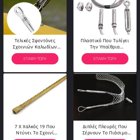
Τελικές Σφεντόνες
Πλαστικό Που Τυλίγει
Σχοινιών Καλωδίων
Την Υπαίθρια
Ανοξείδωτου Ματιών
Ξεραίνοντας Σφεντόνα
ΕΠΑΦΉ ΤΏΡΑ
ΕΠΑΦΉ ΤΏΡΑ
Swageless
Σχοινιών Καλωδίων
35KG
7 X Χαλκός 19 Που
Διπλές Πλευρές Που
Ντύνει Το Σχοινί
Σέρνουν Το Πιάσιμο
Καλωδίων Ανοξείδωτου
Καλωδίων Σχοινιών