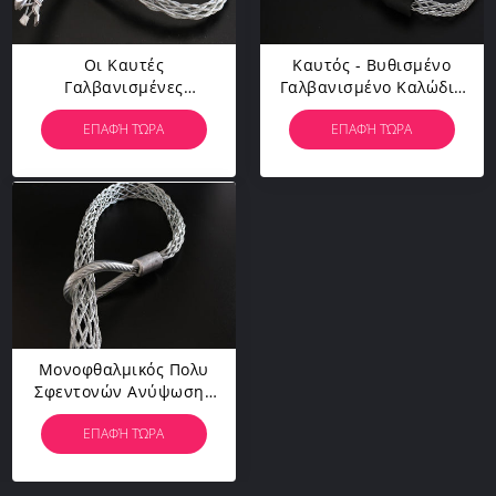
Οι Καυτές
Καυτός - Βυθισμένο
Γαλβανισμένες
Γαλβανισμένο Καλώδιο
Σφεντόνες Σχοινιών
Συρσίματος Πλέγματος
ΕΠΑΦΉ ΤΏΡΑ
ΕΠΑΦΉ ΤΏΡΑ
Καλωδίων Ανυψωτικές
Σφεντονών Σχοινιών
Αλλάζουν Το Ενιαίο/
Χαλύβδινων Συρμάτων
Διπλό Κεφάλι
Που Τραβά Το Πιάσιμο
Πιασιμάτων Καλωδίων
Γραμμών
Μονοφθαλμικός Πολυ
Σφεντονών Ανύψωσης
Καλωδίων Σφεντονών
ΕΠΑΦΉ ΤΏΡΑ
Σχοινιών Καλωδίων
Ασφάλειας - Πιάσιμο
Καλωδίων Νημάτων