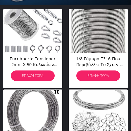
Turnbuckle Tensioner
1/8 Γέφυρα T316 Που
2mm X 50 Καλωδίων
Περιβάλλει Το Σχοινί
Σχοινί Καλωδίων FT Με
Καλωδίων Βαθμού
ΕΠΑΦΉ ΤΏΡΑ
ΕΠΑΦΉ ΤΏΡΑ
Το Επίστρωμα PVC
Αεροσκαφών 250FT Με
Φράκτη