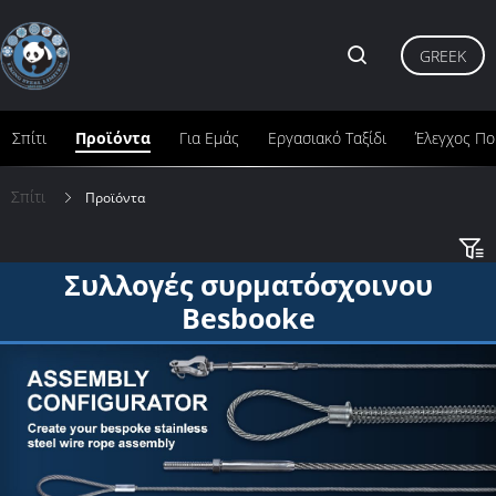
GREEK
Σπίτι
Προϊόντα
Για Εμάς
Εργασιακό Ταξίδι
Έλεγχος Πο
Σπίτι
Προϊόντα
Συλλογές συρματόσχοινου
Besbooke