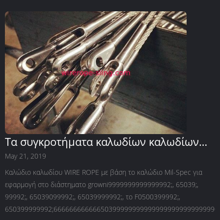
Τα συγκροτήματα καλωδίων καλωδίων
καλωδίων καλωδίων του Mil-Spec, έτοιμα
May 21, 2019
για μετάβαση
Καλώδιο καλωδίου WIRE ROPE με βάση το καλώδιο Mil-Spec για
εφαρμογή στο διάστηματο growni9999999999999992;, 65039;,
99992;, 65039099992;, 65039999992;, το F0500399992;,
650399999992;6666666666665039999999999999999999999999900