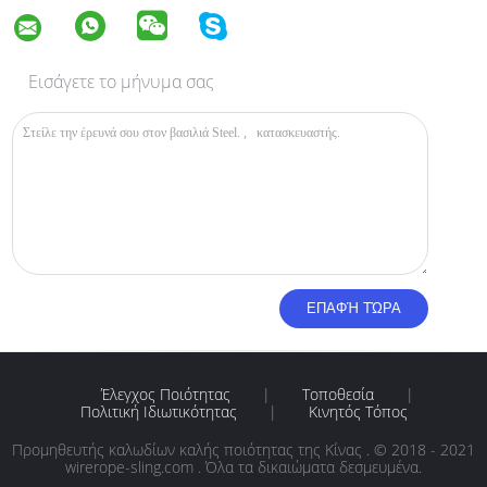
Εισάγετε το μήνυμα σας
Έλεγχος Ποιότητας
|
Τοποθεσία
|
Πολιτική Ιδιωτικότητας
|
Κινητός Τόπος
Προμηθευτής καλωδίων καλής ποιότητας της Κίνας . © 2018 - 2021
wirerope-sling.com . Όλα τα δικαιώματα δεσμευμένα.