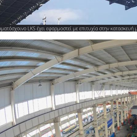
ρματόσχοινο LKS έχει εφαρμοστεί με επιτυχία στην κατασκευή 