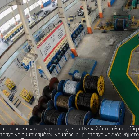
σμα προϊόντων του συρματόσχοινου LKS καλύπτει όλα τα είδη
τόσχοινο συμπιεσμένου νήματος, συρματόσχοινο ενός νήματο