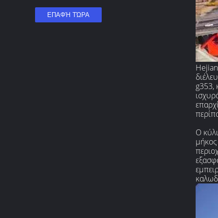
Hejian
διέλευ
g353, 
ισχυρ
επαρχ
περίπ
Ο κύλι
μήκος
περιοχ
εξασφ
εμπει
καλωδ