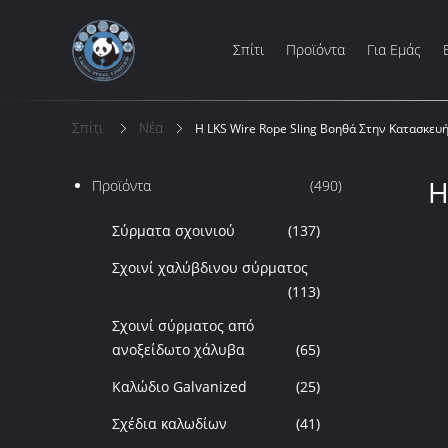
Σπίτι
Προϊόντα
Για Εμάς
Σπίτι
Νέα
Η LKS Wire Rope Sling Βοηθά Στην Κατασκευ
Η
Προϊόντα
(490)
Σύρματα σχοινιού
(137)
Σχοινί χαλύβδινου σύρματος
(113)
Σχοινί σύρματος από
ανοξείδωτο χάλυβα
(65)
Καλώδιο Galvanized
(25)
Σχέδια καλωδίων
(41)