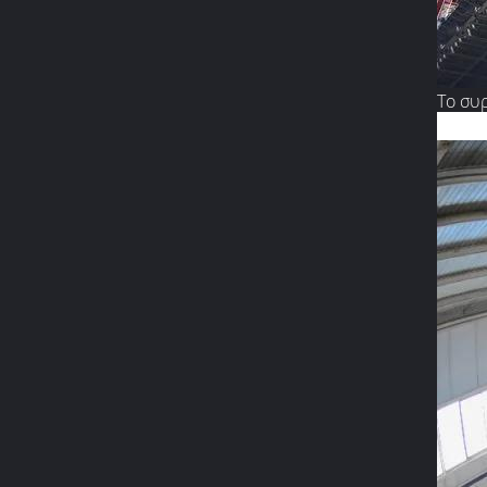
Το συ