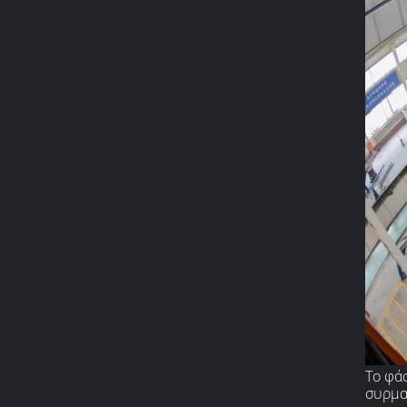
Το φά
συρμα