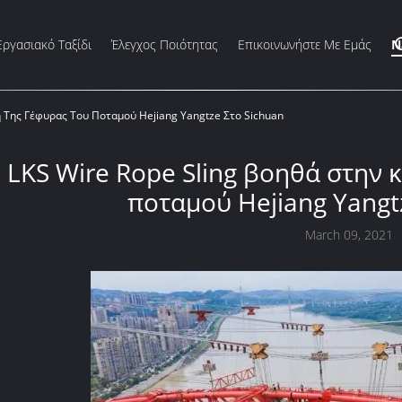
Εργασιακό Ταξίδι
Έλεγχος Ποιότητας
Επικοινωνήστε Με Εμάς
Ν
ή Της Γέφυρας Του Ποταμού Hejiang Yangtze Στο Sichuan
 LKS Wire Rope Sling βοηθά στην 
ποταμού Hejiang Yangt
March 09, 2021