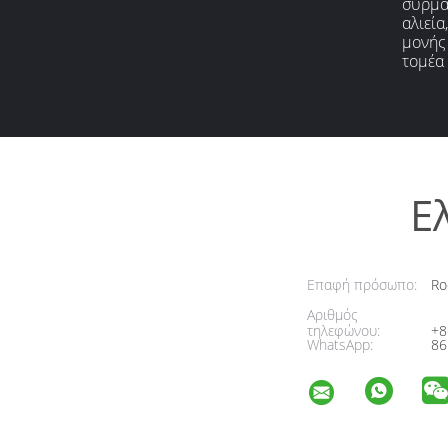
συρματ
αλιεία
μονής
τομέα
Ε
Επαφή πρόσωπο:
Ro
Αριθμός
τηλεφώνου:
+8
WhatsApp:
86