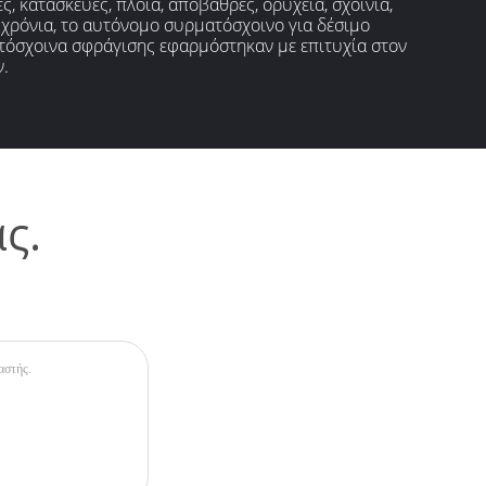
 κατασκευές, πλοία, αποβάθρες, ορυχεία, σχοινιά,
α χρόνια, το αυτόνομο συρματόσχοινο για δέσιμο
τόσχοινα σφράγισης εφαρμόστηκαν με επιτυχία στον
ν.
ς.