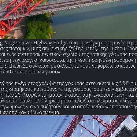
g Yangtze River Highway Bridge είναι η ανάγκη εφαρμογής της
σης ποταμών, μιας σημαντικής ζεύξης μεταξύ της Luzhou Chon
και ενός αντιπροσωπευτικού σχεδίου της τοπικής γέφυρας πορ
ότερη τεχνολογική καινοτομία, την πλέον προηγμένη εφαρμογή
ία Sichuan.Σε σύγκριση με άλλους τύπους γεφυρών, το κόστος
ου 90 εκατομμυρίων γιουάν.
νδρος πλέγματος χάλυβα της γέφυρας σχεδιάζεται ως ".&I"· τμή
 της διαμήκους κατεύθυνσης της γέφυρας, συμπεριλαμβανομέ
ή, των 20πλευρών τμημάτων ακτίνας στην εγκάρσια ζώνη, και τ
αλιστεί η ομαλή ολοκλήρωση του καλωδίου πλέγματος πλέγμα
ρογνώμονες για να συζητούν και να αποδεικνύουν επιτόπου την
ίων από χαλύβδινο πλέγμα.