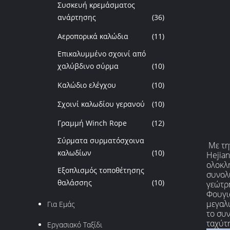
Συσκευή κρεμάσματος
ανάρτησης
(36)
Αεροπορικά καλώδια
(11)
Επικαλυμμένο σχοινί από
χαλύβδινο σύρμα
(10)
Καλώδιο ελέγχου
(10)
Σχοινί καλωδίου γερανού
(10)
Γραμμή Winch Rope
(12)
Σύρματα συρματόσχοινα
Με τη
καλωδίων
(10)
Hejian
ολοκλή
Εξοπλισμός τοποθέτησης
συνολ
θαλάσσης
(10)
γεώτρ
Φουγιά
μεγαλύ
Για Εμάς
το συν
ταχύτη
Εργασιακό Ταξίδι