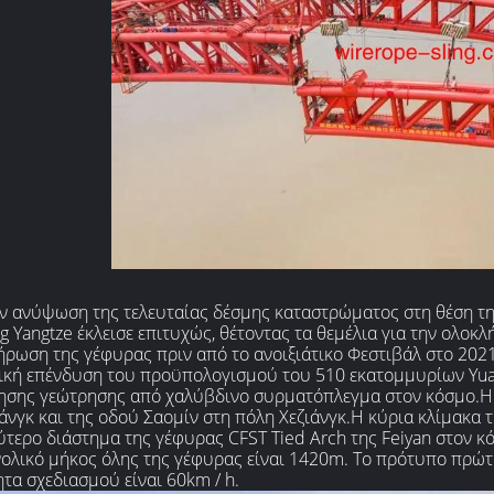
ν ανύψωση της τελευταίας δέσμης καταστρώματος στη θέση τη
g Yangtze έκλεισε επιτυχώς, θέτοντας τα θεμέλια για την ολοκ
ρωση της γέφυρας πριν από το ανοιξιάτικο Φεστιβάλ στο 2021.
ική επένδυση του προϋπολογισμού του 510 εκατομμυρίων Yuan
ησης γεώτρησης από χαλύβδινο συρματόπλεγμα στον κόσμο.Η 
νγκ και της οδού Σαομίν στη πόλη Χεζιάνγκ.Η κύρια κλίμακα τη
τερο διάστημα της γέφυρας CFST Tied Arch της Feiyan στον κό
ολικό μήκος όλης της γέφυρας είναι 1420m. Το πρότυπο πρώτη
τα σχεδιασμού είναι 60km / h.