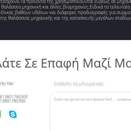
όσχοινο.Τα προϊόντα της χρησιμοποιούνται ευρέως σε μηχανές,
, θαλάσσια μηχανική και άλλες βιομηχανίες.Ειδικά τα τελευταί
 έλικας βαθέων υδάτων και διάφορες προδιαγραφές για συρμα
 της θαλάσσιας μηχανικής και της κατασκευής μεγάλων σταδίω
λάτε Σε Επαφή Μαζί Μα
cky Yao
Εισάγετε το μήνυμα σας
613801785300
13801785300