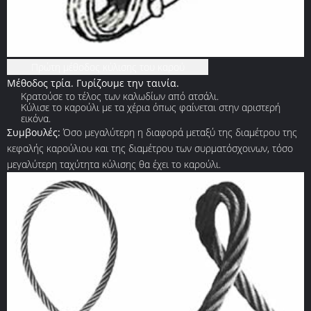
Πρώτη μέθοδος κύλισης του καρού
Μέθοδος τρία. Γυρίζουμε την ταινία.
Κρατούσε το τέλος των καλωδίων από ατσάλι.
Κύλισε το καρούλι με τα χέρια όπως φαίνεται στην αριστερή
εικόνα.
Συμβουλές:
Όσο μεγαλύτερη η διαφορά μεταξύ της διαμέτρου της
κεφαλής καρούλιου και της διαμέτρου των συρματόσχοινων, τόσο
μεγαλύτερη ταχύτητα κύλισης θα έχει το καρούλι.