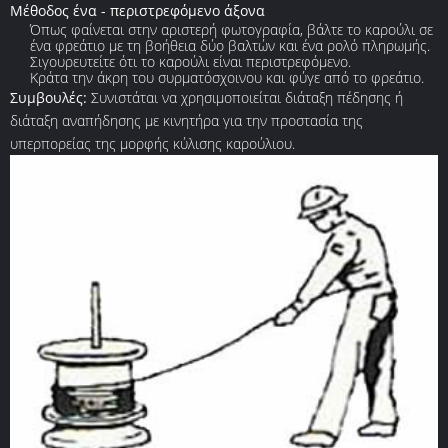
Μέθοδος ένα - περιστρεφόμενο άξονα
Όπως φαίνεται στην αριστερή φωτογραφία, βάλτε το καρούλι σε
ένα φρεάτιο με τη βοήθεια δύο βαλτών και ένα ρολό πληρωμής.
Σιγουρευτείτε ότι το καρούλι είναι περιστρεφόμενο.
Κράτα την άκρη του συρματόσχοινου και φύγε από το φρεάτιο.
Συμβουλές:
Συνιστάται να χρησιμοποιείται διάταξη πέδησης ή
διάταξη αναπήδησης με κινητήρα για την προστασία της
υπερπορείας της μορφής κύλισης καρούλιου.