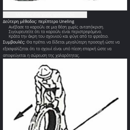
Μέθοδος ένα, χωρίς χρονοτριβή
Δεύτερη μέθοδος: περίπτερο Uneling
Ανέβασε το καρούλι σε μια θέση χωρίς ανταπόκριση.
Σιγουρευτείτε ότι το καρούλι είναι περιστρεφόμενο.
Κράτα την άκρη του σχοινιού και φύγε από το φρεάτιο.
Συμβουλές:
Θα πρέπει να δίδεται μεγαλύτερη προσοχή ώστε να
εξασφαλίζεται ότι το σχοινί είναι υπό πίεση επαρκή ώστε να
αποφεύγεται η σώρευση της χαλαρότητας.