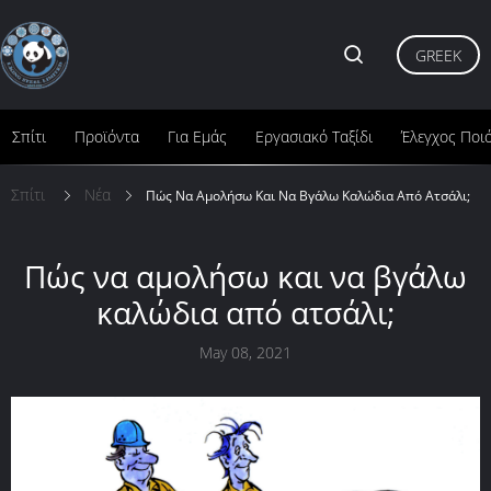
GREEK
Σπίτι
Προϊόντα
Για Εμάς
Εργασιακό Ταξίδι
Έλεγχος Ποι
Σπίτι
Νέα
Πώς Να Αμολήσω Και Να Βγάλω Καλώδια Από Ατσάλι;
Πώς να αμολήσω και να βγάλω
καλώδια από ατσάλι;
May 08, 2021