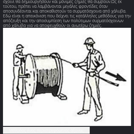
σχοινί θα δημιουργήσουν και μόνιμες ζημιές θα συμβούν.Ως εκ
τούτου, πρέπει να λαμβάνονται μεγάλες φροντίδες όταν
αποσυνδέονται και αποκαθιστούν τα συρματόσχοινα από χάλυβα.
Εδώ είναι η απεικόνιση που δείχνει τις κατάλληλες μεθόδους για την
απόζευξη και την αποσυμπίεση των πολύτιμων συρματόσχοινων
από χάλυβα για να αποφευχθούν οι ανωτέρω ζημιές.
Μέθοδος ένας περιστρεφόμενος άξονας