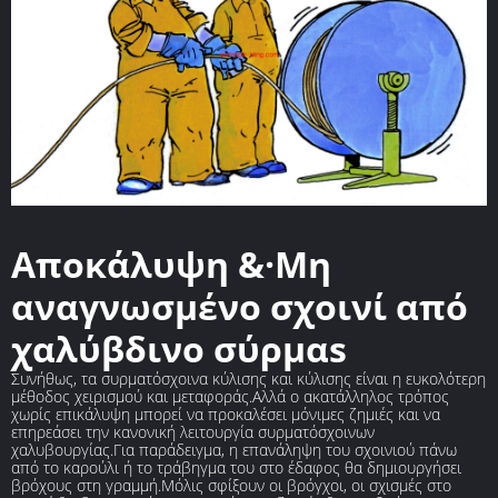
Αποκάλυψη &·Μη
αναγνωσμένο σχοινί από
χαλύβδινο σύρμαs
Συνήθως, τα συρματόσχοινα κύλισης και κύλισης είναι η ευκολότερη
μέθοδος χειρισμού και μεταφοράς.Αλλά ο ακατάλληλος τρόπος
χωρίς επικάλυψη μπορεί να προκαλέσει μόνιμες ζημιές και να
επηρεάσει την κανονική λειτουργία συρματόσχοινων
χαλυβουργίας.Για παράδειγμα, η επανάληψη του σχοινιού πάνω
από το καρούλι ή το τράβηγμα του στο έδαφος θα δημιουργήσει
βρόχους στη γραμμή.Μόλις σφίξουν οι βρόγχοι, οι σχισμές στο