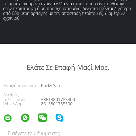
τα προσχεδιασμένα σχοινιά.Αλλά για σχοινιά που είναι ανθεκτικά
στην περιστροφή ή μη προσχηματισμένα, δεν απαιτούνται λιγότερα
από δύο μέρη αρπαγής με την απόσταση περίπου έξι διαμέτρων
σχοινιού.
Ελάτε Σε Επαφή Μαζί Μας.
Επαφή πρόσωπο:
Rocky Yao
Αριθμός
τηλεφώνου:
+8613801785300
WhatsApp:
8613801785300
Εισάγετε το μήνυμα σας