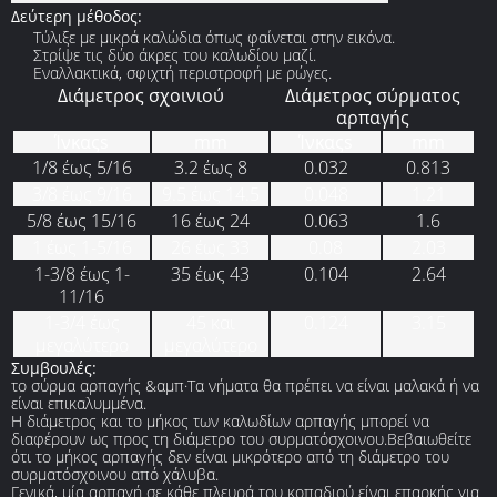
Δεύτερη μέθοδος:
Τύλιξε με μικρά καλώδια όπως φαίνεται στην εικόνα.
Στρίψε τις δύο άκρες του καλωδίου μαζί.
Εναλλακτικά, σφιχτή περιστροφή με ρώγες.
Διάμετρος σχοινιού
Διάμετρος σύρματος
αρπαγής
Ίνκαςs
mm
Ίνκαςs
mm
1/8 έως 5/16
3.2 έως 8
0.032
0.813
3/8 έως 9/16
9.5 έως 14.5
0.048
1.21
5/8 έως 15/16
16 έως 24
0.063
1.6
1 έως 1-5/16
26 έως 33
0.08
2.03
1-3/8 έως 1-
35 έως 43
0.104
2.64
11/16
1-3/4 έως
45 και
0.124
3.15
μεγαλύτερο
μεγαλύτερο
Συμβουλές:
το σύρμα αρπαγής &αμπ·Τα νήματα θα πρέπει να είναι μαλακά ή να
είναι επικαλυμμένα.
Η διάμετρος και το μήκος των καλωδίων αρπαγής μπορεί να
διαφέρουν ως προς τη διάμετρο του συρματόσχοινου.Βεβαιωθείτε
ότι το μήκος αρπαγής δεν είναι μικρότερο από τη διάμετρο του
συρματόσχοινου από χάλυβα.
Γενικά, μία αρπαγή σε κάθε πλευρά του κοπαδιού είναι επαρκής για