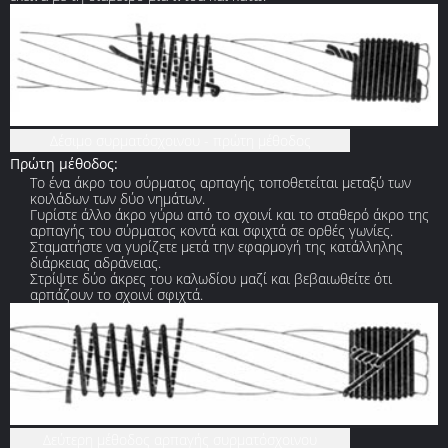
Δέσιμο συρματόσχοινου - πρώτη μέθοδος
Πρώτη μέθοδος:
Το ένα άκρο του σύρματος αρπαγής τοποθετείται μεταξύ των
κοιλάδων των δύο νημάτων.
Γυρίστε άλλο άκρο γύρω από το σχοινί και το σταθερό άκρο της
αρπαγής του σύρματος κοντά και σφιχτά σε ορθές γωνίες.
Σταματήστε να γυρίζετε μετά την εφαρμογή της κατάλληλης
διάρκειας αδράνειας.
Στρίψτε δύο άκρες του καλωδίου μαζί και βεβαιωθείτε ότι
αρπάζουν το σχοινί σφιχτά.
Δεύτερη μέθοδος αρπαγής συρματόσχοινου