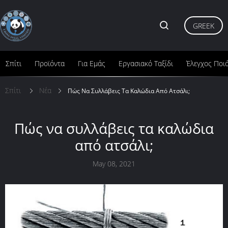
GREEK
Σπίτι
Προϊόντα
Για Εμάς
Εργασιακό Ταξίδι
Έλεγχος Ποι
Σπίτι
Νέα
Πώς Να Συλλάβεις Τα Καλώδια Από Ατσάλι;
Πώς να συλλάβεις τα καλώδια
από ατσάλι;
May 08, 2021