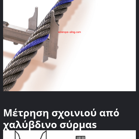
Μέτρηση σχοινιού από
χαλύβδινο σύρμαs