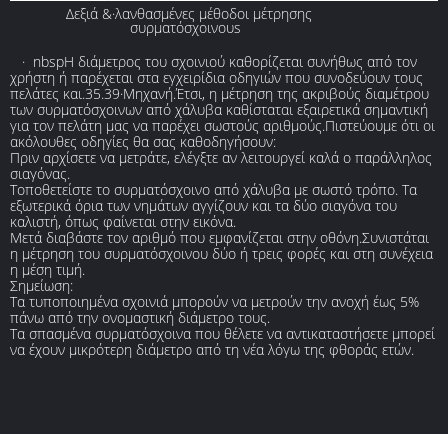
Δεξιά &·λανθασμένες μέθοδοι μέτρησης
συρματόσχοινουs
· nbspΗ διάμετρος του σχοινιού καθορίζεται συνήθως από τον
χρήστη ή παρέχεται στα εγχειρίδια οδηγιών που συνοδεύουν τους
πελάτες και.35.39·Μηχανή.Έτσι, η μέτρηση της ακριβούς διαμέτρου
των συρματόσχοινων από χάλυβα καθίσταται εξαιρετικά σημαντική
για τον πελάτη μας να παρέχει σωστούς αριθμούς.Πιστεύουμε ότι οι
ακόλουθες οδηγίες θα σας καθοδηγήσουν:
Πριν αρχίσετε να μετράτε, ελέγξτε αν λειτουργεί καλά ο παράλληλος
σιαγόνας.
Τοποθετείστε το συρματόσχοινο από χάλυβα με σωστό τρόπο. Τα
εξωτερικά όρια των νημάτων αγγίζουν και τα δύο σιαγόνα του
καλιστή, όπως φαίνεται στην εικόνα.
Μετά διαβάστε τον αριθμό που εμφανίζεται στην οθόνη.Συνιστάται
η μέτρηση του συρματόσχοινου δύο ή τρεις φορές και στη συνέχεια
η μέση τιμή.
Σημείωση:
Τα τυποποιημένα σχοινιά μπορούν να μετρούν την ανοχή έως 5%
πάνω από την ονομαστική διάμετρο τους.
Τα σπασμένα συρματόσχοινα που θέλετε να αντικαταστήσετε μπορεί
να έχουν μικρότερη διάμετρο από τη νέα λόγω της φθοράς ετών.