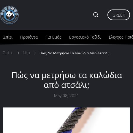
GREEK
Σπίτι
Προϊόντα
Για Εμάς
Εργασιακό Ταξίδι
Έλεγχος Ποι
Σπίτι
Νέα
Πώς Να Μετρήσω Τα Καλώδια Από Ατσάλι;
Πώς να μετρήσω τα καλώδια
από ατσάλι;
May 08, 2021