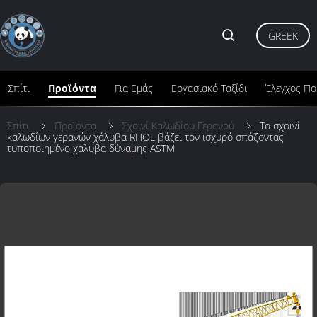
GREEK
Σπίτι
Προϊόντα
Για Εμάς
Εργασιακό Ταξίδι
Έλεγχος Πο
Σπίτι
Προϊόντα
Σχοινί Καλωδίου Γερανού
Το σχοινί
καλωδίων γερανών χάλυβα RHOL βάζει τον ισχυρό σπάζοντας
τυποποιημένο χάλυβα δύναμης ASTM