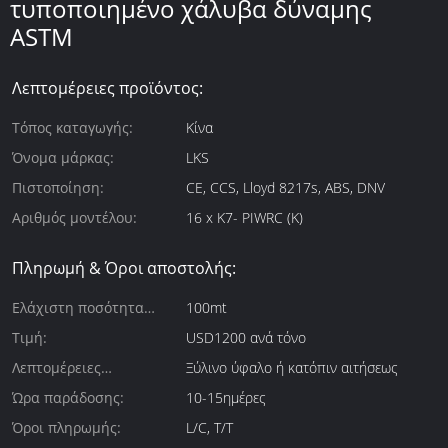
τυποποιημένο χάλυβα δύναμης
ASTM
Λεπτομέρειες προϊόντος:
Τόπος καταγωγής:
Κίνα
Όνομα μάρκας:
LKS
Πιστοποίηση:
CE, CCS, Lloyd 8217s, ABS, DNV
Αριθμός μοντέλου:
16 x K7- PIWRC (K)
Πληρωμή & Όροι αποστολής:
Ελάχιστη ποσότητα
100mt
παραγγελίας:
Τιμή:
USD1200 ανά τόνο
Λεπτομέρειες
Ξύλινο ύφαλο ή κατόπιν αιτήσεως
συσκευασίας:
Ώρα παράδοσης:
10-15ημέρες
Όροι πληρωμής:
L/C, T/T