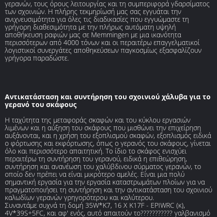
γερανών, τους όρους λειτουργίας και τη συμπεριφορά γδαρσίματος
των σχοινιών. Η πλήρης τεκμηρίωσή μας σας εγγυάται την
ανιχνευσιμότητα για όλες τις διαδικασίες που εγγυώμαστε τη
γρήγορη διαθεσιμότητα με την πλήρως αυτόματη υψηλή
αποθήκευση ραφιών μας σε Memmingen με μια ικανότητα
περισσότερων από 4000 τόνων και οι περαιτέρω επαγγελματικοί
λογιστικοί συνεργάτες αποθηκεύσεων παγκοσμίως εξασφαλίζουν
γρήγορα παραδώστε.
Αντικατάσταση και συντήρηση του σχοινιού χάλυβα για το
γερανό του σκάφους
Η ταχύτητα της μεταφοράς σκαφών και του κύκλου εργασιών
λιμένων και η αύξηση του σκάφους που μισθώνει την επιχείρηση
αυξάνονται, και η χρήση του εξοπλισμού σκαφών, εξοπλισμός ειδικά
ο φόρτωσης και εκφόρτωσης, όπως ο γερανός του σκάφους, γίνεται
όλο και περισσότερο απαιτητική. Το ίδιο το σκάφος ενισχύει
περαιτέρω τη συντήρηση του γερανού, ειδικά η επιθεώρηση,
συντήρηση και ανανέωση του χαλύβδινου σύρματος γερανών, το
οποίο δεν πρέπει να είναι μικρότερο αμελές. Είναι μια πολύ
σημαντική εργασία για την εργασία καταστρωμάτων πλοίων για να
πραγματοποιήσει τη συντήρηση και την αντικατάσταση του σχοινιού
καλωδίων γερανών γρηγορότερου και καλύτερου.
Συναντάμε συχνά τη δομή 35W*K7, 16 Χ K17F - EPIWRC (κ),
4V*39S+5FC, και αφ' ενός, αυτό απαιτούν το??????????? γαλβανισμό