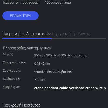
Ικανότητα προσφοράς:
100τόνοι μηνιαία
ΕΠΑΦΉ ΤΏΡΑ
Πληροφορίες Λεπτομερειών
Περιγραφή Προϊόντος
Πληροφορίες Λεπτομερειών
Μήκος:
500mtrs/100mtrs/2000mtrs διαθέσιμα
Θήκη καλωδίου:
0.75-40mm
Συσκευασία:
Wooden Reel,Χάλυβας Reel
Κωδικός ΕΣ:
7121000
Υψηλό φως:
crane pendant cable
overhead crane wire ro
,
Περιγραφή Προϊόντος