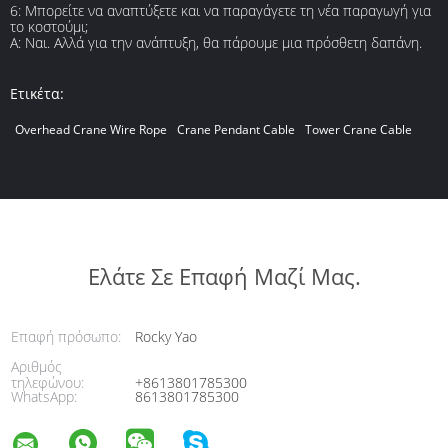
6: Μπορείτε να αναπτύξετε και να παραγάγετε τη νέα παραγωγή για
το κοστούμι;
Α: Ναι. Αλλά για την ανάπτυξη, θα πάρουμε μια πρόσθετη δαπάνη.
Ετικέτα:
Overhead Crane Wire Rope
Crane Pendant Cable
Tower Crane Cable
Ελάτε Σε Επαφή Μαζί Μας.
Επαφή πρόσωπο:
Rocky Yao
Αριθμός
τηλεφώνου:
+8613801785300
WhatsApp:
8613801785300