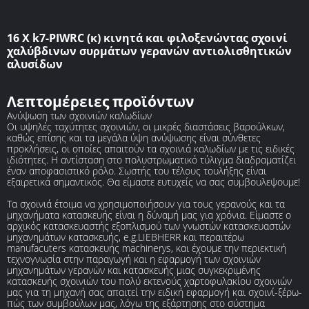
16 Χ k7-PIWRC (κ) κινητά και φιλοξενώντας σχοινί
χαλύβδινων συρμάτων γερανών αντιολισθητικών
αλυσίδων
Λεπτομέρειες προϊόντων
Ανύψωση των σχοινιών καλωδίων
Οι υψηλές ταχύτητες σχοινιών, οι μικρές διαστάσεις βαρούλκων,
καθώς επίσης και τα μεγάλα ύψη ανύψωσης είναι σύνθετες
προκλήσεις, οι οποίες απαιτούν τα σχοινιά καλωδίων με τις ειδικές
ιδιότητες. Η αντίσταση στο πολυστρωματικό τύλιγμα διαδραματίζει
έναν αποφασιστικό ρόλο. Σωστής του τέλους τουλήξης είναι
εξαιρετικά σημαντικός. Θα είμαστε ευτυχείς να σας συμβουλεψουμε!
Τα σχοινιά έτοιμα να χρησιμοποιήσουν για τους γερανούς και τα
μηχανήματα κατασκευής είναι η δύναμή μας για χρόνια. Είμαστε ο
αρχικός κατασκευαστής εξοπλισμού των γνωστών κατασκευαστών
μηχανημάτων κατασκευής, e.g.LIEBHERR και περαιτέρω
manufacuters κατασκευής machinerys, και έχουμε την περιεκτική
τεχνογνωσία στην παραγωγή και η εφαρμογή των σχοινιών
μηχανημάτων γερανών και κατασκευής μιας συγκεκριμένης
κατασκευής σχοινιών του πολύ εκτενούς χαρτοφυλακίου σχοινιών
μας για τη μηχανή σας απαιτεί την ειδική εφαρμογή και σχοινί-ξέρω-
πώς των συμβούλων μας, λόγω της εξάρτησης στο σύστημα