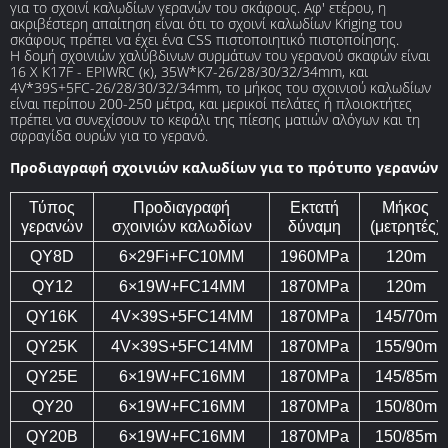
για το σχοινί καλωδίων γερανών του σκάφους. Αφ' ετέρου, η
ακριβέστερη απαίτηση είναι ότι το σχοινί καλωδίων Kriging του
σκάφους πρέπει να έχει ένα CSS πιστοποιητικό πιστοποίησης.
Η δομή σχοινιών χαλύβδινων συρμάτων του γερανού σκαφών είναι
16 Χ K17F - EPIWRC (κ), 35W*K7-26/28/30/32/34mm, και
4V*39S+5FC-26/28/30/32/34mm, το μήκος του σχοινιού καλωδίων
είναι περίπου 200-250 μέτρα, και μερικοί πελάτες ή πλοιοκτήτες
πρέπει να συνεχίσουν το κεφάλι της πίεσης ματιών αλόγων και τη
σφραγίδα ουρών για το γερανό.
Προδιαγραφή σχοινιών καλωδίων για το πρότυπο γερανών
Τύπος
Προδιαγραφή
Εκτατή
Μήκος
γερανών
σχοινιών καλωδίων
δύναμη
(μετρητές)
QY8D
6×29Fi+FC10MM
1960MPa
120m
QY12
6×19W+FC14MM
1870MPa
120m
QY16K
4V×39S+5FC14MM
1870MPa
145/70m
QY25K
4V×39S+5FC14MM
1870MPa
155/90m
QY25E
6×19W+FC16MM
1870MPa
145/85m
QY20
6×19W+FC16MM
1870MPa
150/80m
QY20B
6×19W+FC16MM
1870MPa
150/85m