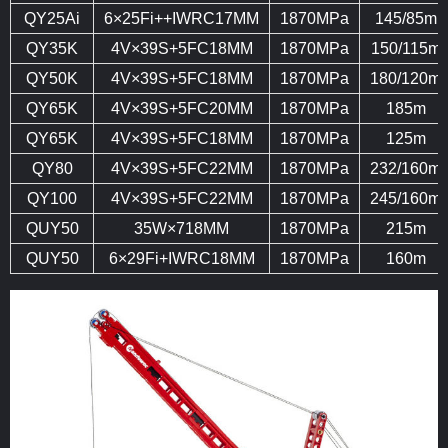
QY25Ai
6×25Fi++IWRC17MM
1870MPa
145/85m
QY35K
4V×39S+5FC18MM
1870MPa
150/115m
QY50K
4V×39S+5FC18MM
1870MPa
180/120m
QY65K
4V×39S+5FC20MM
1870MPa
185m
QY65K
4V×39S+5FC18MM
1870MPa
125m
QY80
4V×39S+5FC22MM
1870MPa
232/160m
QY100
4V×39S+5FC22MM
1870MPa
245/160m
QUY50
35W×718MM
1870MPa
215m
QUY50
6×29Fi+IWRC18MM
1870MPa
160m