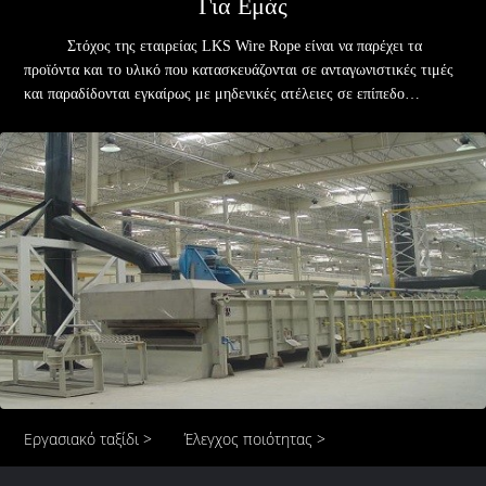
Για Εμάς
Στόχος της εταιρείας LKS Wire Rope είναι να παρέχει τα
προϊόντα και το υλικό που κατασκευάζονται σε ανταγωνιστικές τιμές
και παραδίδονται εγκαίρως με μηδενικές ατέλειες σε επίπεδο
ποιότητας και υπηρεσιών που συνάδουν με τις προσδοκίες των
πελατών μας.Καταλαβαίνουμε πλήρως ότι αυτό είναι καλό για τις
επιχειρήσεις.Η επιτυχία του Wire Rope LKS εξαρτάται από τη
δέσμευσή μας για συνεργασία, συνεχή βελτίωση και βελτιωμένους
στόχους επιχειρηματικής απόδοσης. Η LKS έχει την πλούσια
εμπειρία στην κατασκευή, τον σχεδιασμό, την προμήθεια
συρματόσχοινου, το Wire Rope Sling, τα συγκροτήματα
συρματόσχοινων.Έχουμε τα καλώδια με μεγάλη διάμετρο, το
συρματόσχοινο με μεσαία διάμετρο, και τα καλώδια με ελάχιστη
διάμετρο.Η εταιρεία μας μπορεί να κατασκευάσει το συρματόσχοινο
σύμφωνα με τον GB/T20118-2006 (κοινό συρματόσχοινο), τον
GB/T8918-2006 (σημαντικό συρματόσχοινο καλωδίου), τον
GB/T20067-2006 (Big Diameter Wire Rope) κ.λπ. κινεζικά
πρότυπα.Εν τω μεταξύ, μπορούμε να παράγουμε σύμφωνα με τα ISO,
Εργασιακό ταξίδι >
Έλεγχος ποιότητας >
DIN, BS, API, ASTM, JIS και ETC. Τα προϊόντα περιλαμβάνουν
συρματόσχοινο επαφής με συρματόσχοινο συρματόσχοινο