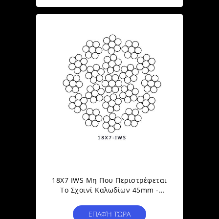
18X7 IWS Μη Που Περιστρέφεται
Το Σχοινί Καλωδίων 45mm -
73mm Για Τον Ανυψωτικό Γερανό
Ανύψωσης Και Βραχιόνων
ΕΠΑΦΉ ΤΏΡΑ