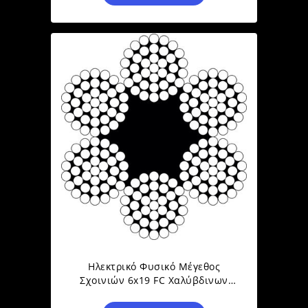
Ηλεκτρικό Φυσικό Μέγεθος
Σχοινιών 6x19 FC Χαλύβδινων
Συρμάτων Ανελκυστήρων Που
Γαλβανίζεται/UnGalvanized