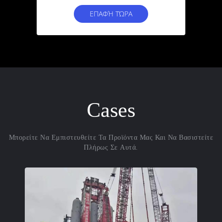
SS
ΕΠΑΦΉ ΤΏΡΑ
Cases
Μπορείτε Να Εμπιστευθείτε Τα Προϊόντα Μας Και Να Βασιστείτε
Πλήρως Σε Αυτά.