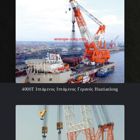
4000Τ Ιπτάμενος Ιπτάμενος Γερανός Huatianlong