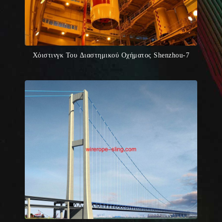
Χόιστινγκ Του Διαστημικού Οχήματος Shenzhou-7