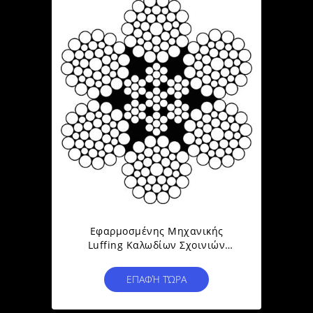
Εφαρμοσμένης Μηχανικής
Luffing Καλωδίων Σχοινιών
Θαλάσσια Βαθμού Ζωή
Κούρασης Ανοξείδωτου Μακριά
ΕΠΑΦΉ ΤΏΡΑ