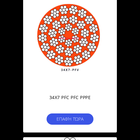
34X7 PFC PFC PPPE
ΕΠΑΦΉ ΤΏΡΑ