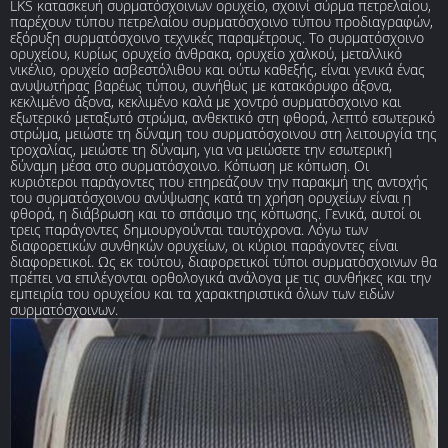
LKS κατασκευή συρματόσχοινων ορυχείο, σχοινί σύρμα πετρελαίου,
παρέχουν τύπου πετρελαίου συρματόσχοινο τύπου προδιαγραφών,
εξόρυξη συρματόσχοινο τεχνικές παραμέτρους. Το συρματόσχοινο
ορυχείου, κυρίως ορυχείο άνθρακα, ορυχείο χαλκού, μεταλλικό
νικέλιο, ορυχείο ασβεστόλιθου και ούτω καθεξής, είναι γενικά ένας
ανυψωτήρας βαρέως τύπου, συνήθως με κατακόρυφο άξονα,
κεκλιμένο άξονα, κεκλιμένο καλά με χοντρό συρματόσχοινο και
εξωτερικό μεταξωτό στρώμα, ανθεκτικό στη φθορά, λεπτό εσωτερικό
στρώμα, μειώστε τη δύναμη του συρματόσχοινου στη λειτουργία της
τροχαλίας, μειώστε τη δύναμη, για να μειώσετε την εσωτερική
δύναμη μέσα στο συρματόσχοινο. Κόπωση με κόπωση. Οι
κυριότεροι παράγοντες που επηρεάζουν την παρακμή της αντοχής
του συρματόσχοινου ανύψωσης κατά τη χρήση ορυχείων είναι η
φθορά, η διάβρωση και το σπάσιμο της κόπωσης. Γενικά, αυτοί οι
τρεις παράγοντες δημιουργούνται ταυτόχρονα. Λόγω των
διαφορετικών συνθηκών ορυχείων, οι κύριοι παράγοντες είναι
διαφορετικοί. Ως εκ τούτου, διαφορετικοί τύποι συρματόσχοινων θα
πρέπει να επιλέγονται ορθολογικά ανάλογα με τις συνθήκες και την
εμπειρία του ορυχείου και τα χαρακτηριστικά όλων των ειδών
συρματόσχοινων.