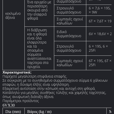
συρματόσχοινο
Ένα ορυχείο με
περισσότερη
Στρογγυλό
6 × 7,6 × 19S, 6
σκουριά από
συρματόσχοινο
× 9W
κεκλιμένο
την ελαφριά
άξονα
φθορά
Συμπαγές σχοινί
6T × 7,6T × 19S
καλωδίων
Η διάβρωση
Ειδικό
6V × 18,6V × 21
και η φθορά
συρματόσχοινο
είναι όλα
ελαφρύτερα
και τα
Στρογγυλό
6 × 19S, 6 ×
σπασμένα
συρματόσχοινο
25Fi
σύρματα
αναπτύσσονται
Συμπαγές σχοινί
6T × 19S, 6T ×
ταχύτερα στα
καλωδίων
25Fi
ορυχεία.
Χαρακτηριστικά;
Παρέχετε μεγαλύτερη επιφάνεια επαφής.
Σε σύγκριση με το συνηθισμένο συρματόσχοινο σύρμα 6 χάλκινων
επαφών, η δύναμη έλξης είναι υψηλότερη.
Εξαιρετική αντίσταση στην κόπωση και αντοχή στη φθορά.
Κατάλληλο για μεγάλες συνθήκες τύλιξης και χαμηλής ταχύτητας,
όπως ανυψωτική διάταξη άξονα.
Παράμετροι προϊόντος
6VX30
Dia (mm)
Βάρος (kg / m)
MB