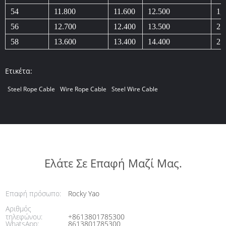
54
11.800
11.600
12.500
1,
56
12.700
12.400
13.500
2.
58
13.600
13.400
14.400
2.
Ετικέτα:
Steel Rope Cable
Wire Rope Cable
Steel Wire Cable
Ελάτε Σε Επαφή Μαζί Μας.
Επαφή πρόσωπο:
Rocky Yao
Αριθμός
τηλεφώνου:
+8613801785300
WhatsApp:
8613801785300