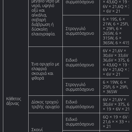
μεγάλο νερό με
συρματόσχοινο
× 43,6Q × 19 +
νερό, υψηλό
6V × 21,6Q × 3
οξύ και
+ 6V × 21
αλκάλια,
6 × 19S, 6 ×
σοβαρή
21W, 6 × 25Fi, 
διάβρωση ή
Στρογγυλό
× 29Fi, 6 ×
δύσκολη
συρματόσχοινο
26SW, 6 ×
ελαιογραφία.
31SW, 6 ×
36SW, 6 × 41S
6V × 21,6V ×
30,6V × 33,6V ×
Ειδικό
36,6V × 37S, 6V
Ένα ορυχείο με
συρματόσχοινο
× 43,6Q × 19 +
ελαφριά
6V × 21,6Q × 3
σκουριά και
+ 6V × 21
φθορά
6 × 19W, 6 ×
Στρογγυλό
25Fi, 6 × 29Fi, 6
συρματόσχοινο
× 36SW
Κάθετος
6V × 21,6V ×
Δίσκος τροχού
Ειδικό
άξονας
30,6V × 37S, 6
τριβής ορυχείο
συρματόσχοινο
× 19 + 6V × 21
6Q × 19 + 6V ×
Ειδικό
21,6 × × 33 + 6
συρματόσχοινο
× 21
Σκοινί