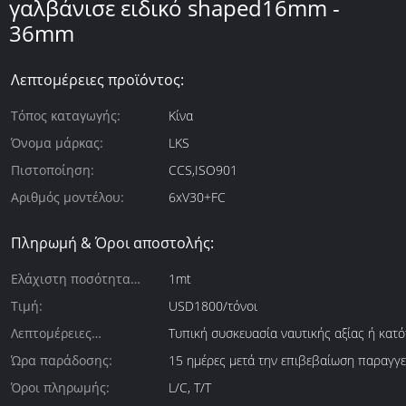
γαλβάνισε ειδικό shaped16mm -
36mm
Λεπτομέρειες προϊόντος:
Τόπος καταγωγής:
Κίνα
Όνομα μάρκας:
LKS
Πιστοποίηση:
CCS,ISO901
Αριθμός μοντέλου:
6xV30+FC
Πληρωμή & Όροι αποστολής:
Ελάχιστη ποσότητα
1mt
παραγγελίας:
Τιμή:
USD1800/τόνοι
Λεπτομέρειες
Τυπική συσκευασία ναυτικής αξίας ή κατό
συσκευασίας:
Ώρα παράδοσης:
15 ημέρες μετά την επιβεβαίωση παραγγε
Όροι πληρωμής:
L/C, T/T