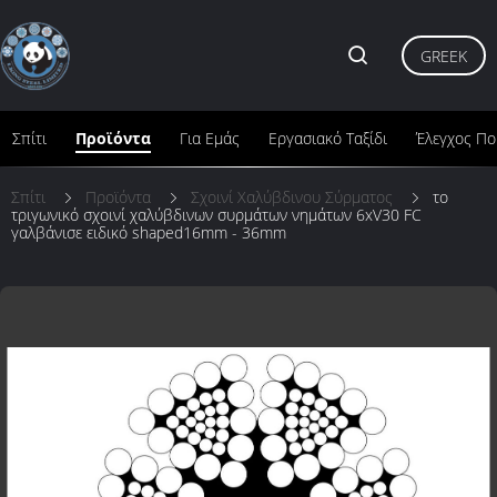
GREEK
Σπίτι
Προϊόντα
Για Εμάς
Εργασιακό Ταξίδι
Έλεγχος Πο
Σπίτι
Προϊόντα
Σχοινί Χαλύβδινου Σύρματος
το
τριγωνικό σχοινί χαλύβδινων συρμάτων νημάτων 6xV30 FC
γαλβάνισε ειδικό shaped16mm - 36mm