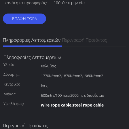
Ικανότητα προσφοράς:
100τόνοι μηνιαία
ΕΠΑΦΉ ΤΏΡΑ
Πληροφορίες Λεπτομερειών
Περιγραφή Προϊόντος
Πληροφορίες Λεπτομερειών
Υλικό:
Χάλυβας
Δύναμη
1770N/mm2,1870N/mm2,1960N/mm2
εφελκυσμού:
Κεντρικό:
Ίνες
Μήκος:
500mtrs/100mtrs/2000mtrs διαθέσιμα
Υψηλό φως:
wire rope cable
steel rope cable
,
Περιγραφή Προϊόντος