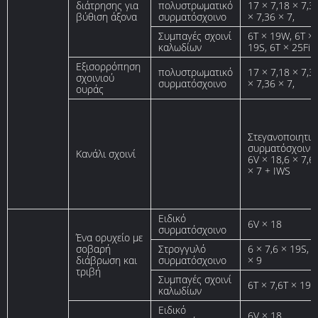
διάτρησης για
πολυστρωματικό
17 × 7,18 × 7,3
βύθιση άξονα
συρματόσχοινο
× 7,36 × 7,
Συμπαγές σχοινί
6T × 19W, 6T ×
καλωδίων
19S, 6T × 25Fi
Εξισορρόπηση
πολυστρωματικό
17 × 7,18 × 7,3
σχοινιού
συρματόσχοινο
× 7,36 × 7,
ουράς
Στεγανοποιητικ
συρματόσχοινο,
Κανάλι σχοινί
6V × 18,6 × 7,6
× 7 + IWS
Ειδικό
6V × 18
συρματόσχοινο
Ένα ορυχείο με
σοβαρή
Στρογγυλό
6 × 7,6 × 19S, 6
διάβρωση και
συρματόσχοινο
× 9
τριβή
Συμπαγές σχοινί
6T × 7,6T × 19S
καλωδίων
Ειδικό
6V × 18