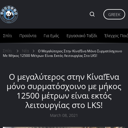
GREEK
Σπίτι
Προϊόντα
Για Εμάς
Εργασιακό Ταξίδι
Έλεγχος Ποι
Σπίτι
Νέα
Ο Μεγαλύτερος Στην Κίνα!Ένα Μόνο Συρματόσχοινο
Με Μήκος 12500 Μέτρων Είναι Εκτός Λειτουργίας Στο LKS!
Ο μεγαλύτερος στην Κίνα!Ένα
μόνο συρματόσχοινο με μήκος
12500 μέτρων είναι εκτός
λειτουργίας στο LKS!
March 08, 2021