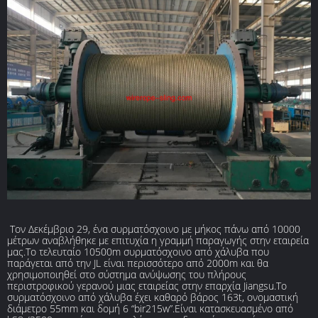
Τον Δεκέμβριο 29, ένα συρματόσχοινο με μήκος πάνω από 10000
μέτρων αναβλήθηκε με επιτυχία η γραμμή παραγωγής στην εταιρεία
μας.Το τελευταίο 10500m συρματόσχοινο από χάλυβα που
παράγεται από την JL είναι περισσότερο από 2000m και θα
χρησιμοποιηθεί στο σύστημα ανύψωσης του πλήρους
περιστροφικού γερανού μιας εταιρείας στην επαρχία Jiangsu.Το
συρματόσχοινο από χάλυβα έχει καθαρό βάρος 163t, ονομαστική
διάμετρο 55mm και δομή 6 “bir215w”.Είναι κατασκευασμένο από