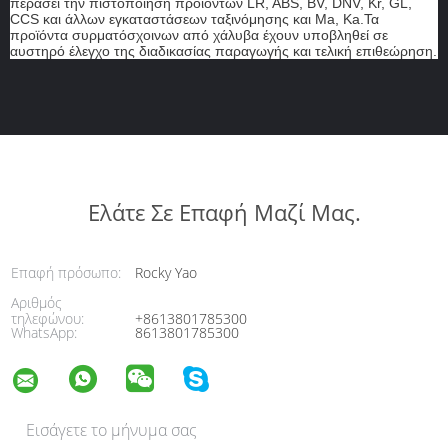
περάσει την πιστοποίηση προϊόντων LR, ABS, BV, DNV, Kr, GL,
CCS και άλλων εγκαταστάσεων ταξινόμησης και Ma, Ka.Τα
προϊόντα συρματόσχοινων από χάλυβα έχουν υποβληθεί σε
αυστηρό έλεγχο της διαδικασίας παραγωγής και τελική επιθεώρηση.
Ελάτε Σε Επαφή Μαζί Μας.
Επαφή πρόσωπο:
Rocky Yao
Αριθμός
τηλεφώνου:
+8613801785300
WhatsApp:
8613801785300
Εισάγετε το μήνυμα σας