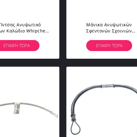
 Ίντσας Ανυψωτικό
Μάνικα Ανυψωτικών
ων Καλώδιο Whipcheck
Σφεντονών Σχοινιών
φάλειας Σχοινιών
Καλωδίων Καλωδίων
ανισμένο Μάνικα Στη
Ασφάλειας Whipcheck Στ
ΕΠΑΦΉ ΤΏΡΑ
ΕΠΑΦΉ ΤΏΡΑ
Μάνικα
Εργαλείο 1/8» Διάμετρος 1
PSI