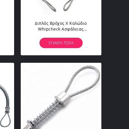
Διπλός Βρόχος Χ Καλώδιο
Whipcheck Ασφάλειας
Μανικών Σφυριών Του Jack
ο
Σφεντονών Σχοινιών
ΕΠΑΦΉ ΤΏΡΑ
25
Καλωδίων 20-1/4