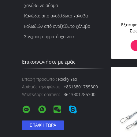
χαλύβδινο σύρμα
Καλώδια από ανοξείδωτο χάλυβα
Εξασφα
καλωδιών από ανοξείδωτο χάλυβα
Σφε
Σύγχυση συρματόσχοινου
Σχοιν
Ασφάλε
Κτ
Επικοινωνήστε με εμάς
Επαφή πρόσωπο :
Rocky Yao
Αριθμός τηλεφώνου :
+8613801785300
WhatsAppComment :
8613801785300