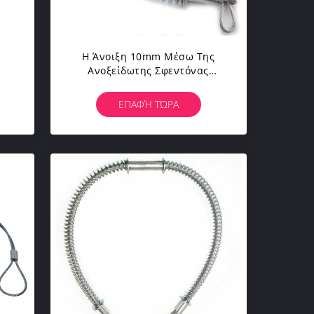
Η Άνοιξη 10mm Μέσω Της
Ανοξείδωτης Σφεντόνας
Σχοινιών Καλωδίων Κτυπά Το
Καλώδιο Ασφάλειας Ελέγχου
ΕΠΑΦΉ ΤΏΡΑ