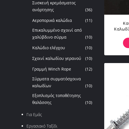
Συσκευή κρεμάσματος
ανάρτησης
(36)
Αεροπορικά καλώδια
(11)
Κα
Καλωδί
Επικαλυμμένο σχοινί από
Περικα
χαλύβδινο σύρμα
(10)
Σχοινι
Για Τ
Καλώδιο ελέγχου
(10)
Σχοινί καλωδίου γερανού
(10)
Γραμμή Winch Rope
(12)
Σύρματα συρματόσχοινα
καλωδίων
(10)
Εξοπλισμός τοποθέτησης
θαλάσσης
(10)
Για Εμάς
Εργασιακό Ταξίδι