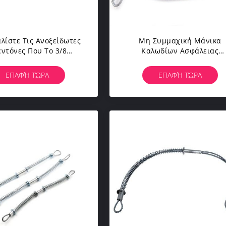
λίστε Τις Ανοξείδωτες
Μη Συμμαχική Μάνικα
ντόνες Που Το 3/8
Καλωδίων Ασφάλειας
ιών Καλωδίων Ξαρτιών
Whipcheck Σφεντονών
ια Εργαστηρίων " *44»
Σχοινιών Καλωδίων Στο
ΕΠΑΦΉ ΤΏΡΑ
ΕΠΑΦΉ ΤΏΡΑ
υπά Τους Ελέγχους
Εργαλείο Για Τη Χρήση
Σωλήνων