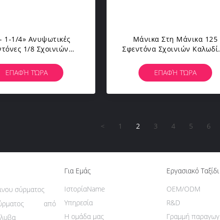
 - 1-1/4» Ανυψωτικές
Μάνικα Στη Μάνικα 125
τόνες 1/8 Σχοινιών
Σφεντόνα Σχοινιών Καλωδί
τότητας Μανικών»
PSI, Υψηλή Ένταση Σφεντο
ιο Μήκος Διαμέτρων
Χαλύβδινων Συρμάτων
ΕΠΑΦΉ ΤΏΡΑ
ΕΠΑΦΉ ΤΏΡΑ
Σχοινί 20-1/4»
<
1
2
3
4
5
6
Για Εμάς
Εργασιακό Ταξίδι
ΙστορίαName
OEM/ODM
δινου σύρματος
Υπηρεσία
R&D
ύρματος από
Η ομάδα μας
Γραμμή παραγωγ
άλυβα