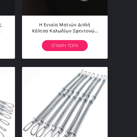
ς
Η Ενιαία Ματιών Διπλή
Κάλτσα Καλωδίων Σφεντονών
ών
Σχοινιών Καλωδίων Νημάτων
 Το
Πλέκοντας Ακολουθεί
ΕΠΑΦΉ ΤΏΡΑ
Μπροστά Το Πιάσιμο
Πλέγματος