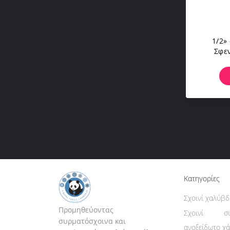
1/2»
Σφεν
Ταυ
Καλώδ
Κατηγορίες
Σχοινί χαλύβ
Προμηθεύοντας
Σχοινί σ
συρματόσχοινα και
ανοξείδωτο χ