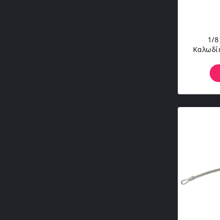
1/8
Καλωδί
Ασ
Γαλβ