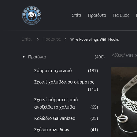
Σπίτι
Προϊόντα
Για Εμάς
Σπίτι
Προϊόντα
Wire Rope Slings With Hooks
Λέξεις:"
wire r
Προϊόντα
(490)
Σύρματα σχοινιού
(137)
Σχοινί χαλύβδινου σύρματος
(113)
Σχοινί σύρματος από
ανοξείδωτο χάλυβα
(65)
Καλώδιο Galvanized
(25)
Σχέδια καλωδίων
(41)