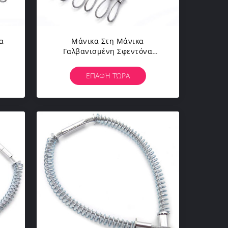
α
Μάνικα Στη Μάνικα
Γαλβανισμένη Σφεντόνα
Whipcheck 2 Σχοινιών
ος
Χαλύβδινων Συρμάτων
ΕΠΑΦΉ ΤΏΡΑ
Καλώδιο Ασφάλειας