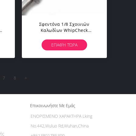
Σφεντόνα 1/8 Σχοινιών
ων
Καλωδίων WhipCheck
νών
Περιορισμών Μανικών
Καλωδίων» Μάνικα Στη
ΕΠΑΦΉ ΤΏΡΑ
Μάνικα 200 Ανώτατο PSI
7
8
>
Επικοινωνήστε Με Εμάς
ΕΝΟΡΙΣΜΕΝΟ ΧΑΡΑΚΤΗΡΑ Lking
No.442,Wuluo Rd,Wuhan,China
ής
+8613801785300