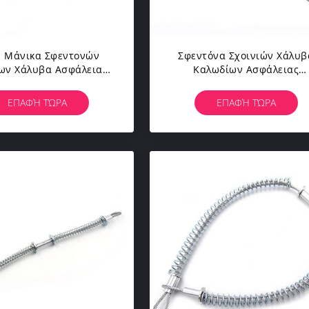
Η Μάνικα Σφεντονών
Σφεντόνα Σχοινιών Χάλυβ
ων Χάλυβα Ασφάλειας»
Καλωδίων Ασφάλειας
Στη Μάνικα Κτυπά Τον
Whipcheck 2mm - 8mm
χο Για Την Ασφάλεια
Γαλβανισμένος Ανοξείδωτ
ΕΠΑΦΉ ΤΏΡΑ
ΕΠΑΦΉ ΤΏΡΑ
Μανικών