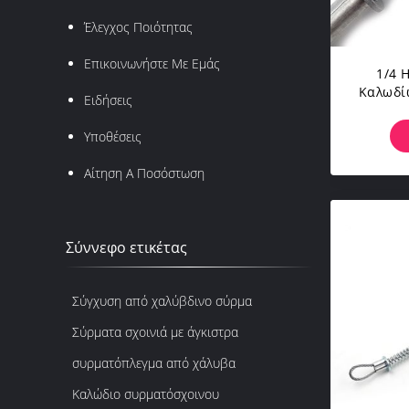
Έλεγχος Ποιότητας
Επικοινωνήστε Με Εμάς
1/4 
Καλωδί
Ειδήσεις
Χ 38» 
Έλεγ
Υποθέσεις
Αίτηση Α Ποσόστωση
Σύννεφο ετικέτας
Σύγχυση από χαλύβδινο σύρμα
Σύρματα σχοινιά με άγκιστρα
συρματόπλεγμα από χάλυβα
Καλώδιο συρματόσχοινου