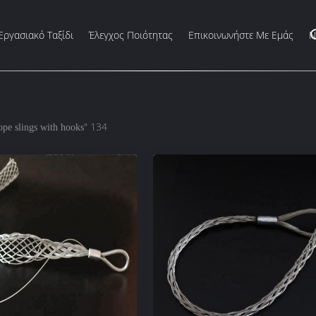
Εργασιακό Ταξίδι
Έλεγχος Ποιότητας
Επικοινωνήστε Με Εμάς
Ν
" 134
ope slings with hooks