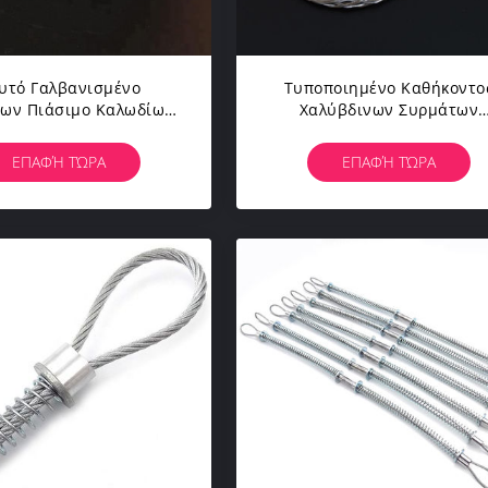
υτό Γαλβανισμένο
Τυποποιημένο Καθήκοντο
ων Πιάσιμο Καλωδίων
Χαλύβδινων Συρμάτων
λυμμάτων Συρσίματος
Πιάσιμο Καλωδίων Σχοινι
ών Ενιαίο Δευτερεύον
Επικεφαλής Τραβώντας Για
ΕΠΑΦΉ ΤΏΡΑ
ΕΠΑΦΉ ΤΏΡΑ
ο Τράβηγμα Καλωδίων
Καλώδιο Που Τραβά Τη
Σφεντόνα